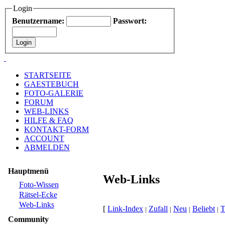
Login
Benutzername:
Passwort:
STARTSEITE
GAESTEBUCH
FOTO-GALERIE
FORUM
WEB-LINKS
HILFE & FAQ
KONTAKT-FORM
ACCOUNT
ABMELDEN
Hauptmenü
Web-Links
Foto-Wissen
Rätsel-Ecke
Web-Links
[
Link-Index
Zufall
Neu
Beliebt
T
|
|
|
|
Community