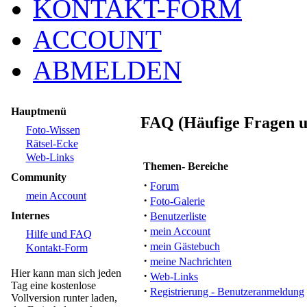
KONTAKT-FORM
ACCOUNT
ABMELDEN
Hauptmenü
FAQ (Häufige Fragen u
Foto-Wissen
Rätsel-Ecke
Web-Links
Themen- Bereiche
Community
·
Forum
mein Account
·
Foto-Galerie
·
Internes
Benutzerliste
·
mein Account
Hilfe und FAQ
·
mein Gästebuch
Kontakt-Form
·
meine Nachrichten
Hier kann man sich jeden
·
Web-Links
Tag eine kostenlose
·
Registrierung - Benutzeranmeldung
Vollversion runter laden,